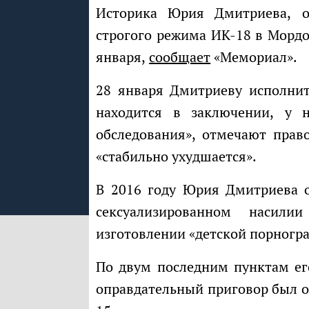
Историка Юрия Дмитриева, отбывающего 15-летний срок в колонии
строгого режима ИК-18 в Мордо
января,
сообщает
«Мемориал».
28 января Дмитриеву исполнится 69 лет. За все восемь лет, которые он
находится в заключении, у 
обследования», отмечают прав
«стабильно ухудшается».
В 2016 году Юрия Дмитриева обвинили в незаконном хранении оружия,
сексуализированном насил
изготовлении «детской порногр
По двум последним пунктам его оправдали в 2018 году — через два года
оправдательный приговор был о