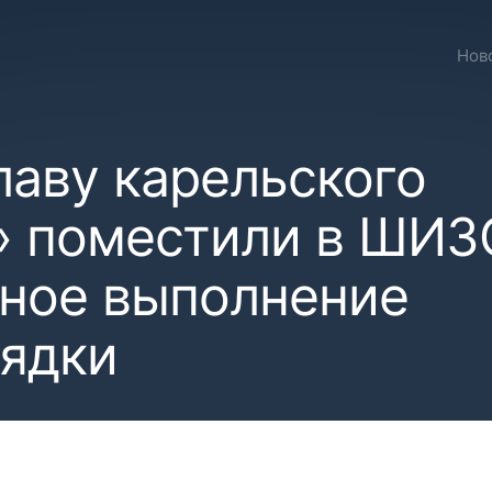
Нов
лаву карельского
 поместили в ШИЗ
ьное выполнение
рядки