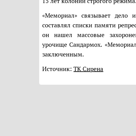
15 лет колонии строгого режима
«Мемориал» связывает дело историка с его деятельностью: Дмитриев
составлял списки памяти репре
он нашел массовые захороне
урочище Сандармох. «Мемориа
заключенным.
Источник:
ТК Сирена