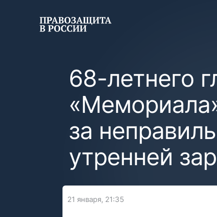
68-летнего г
«Мемориала»
за неправил
утренней за
21 января, 21:35