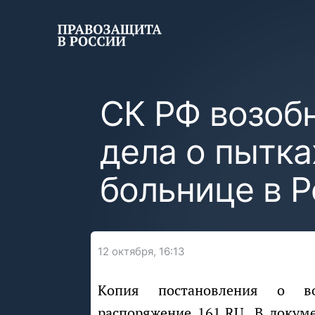
СК РФ возоб
дела о пытк
больнице в Р
12 октября, 16:13
Копия постановления о в
распоряжение
161.RU
. В докум