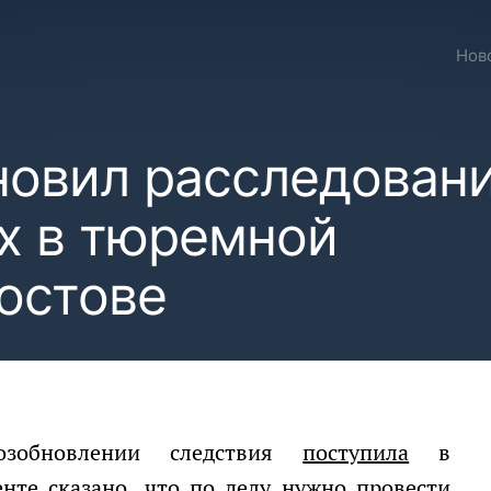
Нов
новил расследован
ах в тюремной
остове
озобновлении следствия
поступила
в
енте сказано, что по делу нужно провести