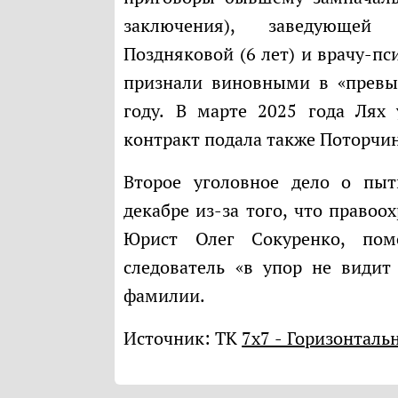
заключения), заведующей 
Поздняковой (6 лет) и врачу-пс
признали виновными в «превы
году. В марте 2025 года Лях
контракт подала также Поторчин
Второе уголовное дело о пытках в 2018-2019 годах приостановили в
декабре из-за того, что правоо
Юрист Олег Сокуренко, пом
следователь «в упор не видит
фамилии.
Источник: ТК
7х7 - Горизонталь