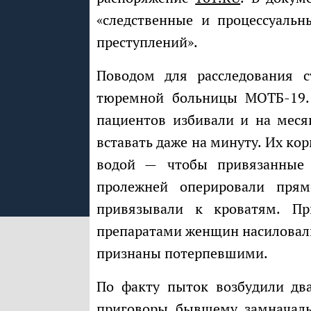
«следственные и процессуальн
преступлений».
Поводом для расследования стали сообщения о пытках в ростовской
тюремной больницы МОТБ-19.
пациентов избивали и на меся
вставать даже на минуту. Их ко
водой — чтобы привязанные 
пролежней оперировали пря
привязывали к кроватям. Пр
препаратами женщин насиловали
признаны потерпевшими.
По факту пыток возбудили два уголовных дела. В 2024 году суд вынес
приговоры бывшему замначаль