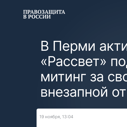
В Перми акт
«Рассвет» по
митинг за св
внезапной о
19 ноября, 13:04