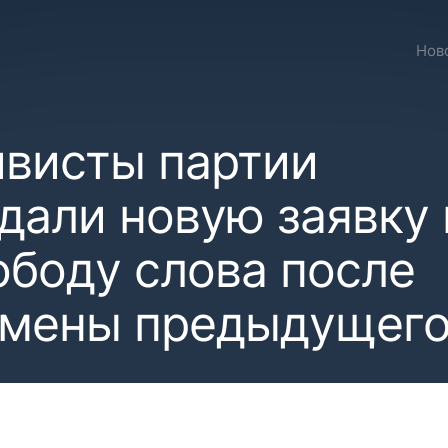
Нов
ивисты партии
дали новую заявку 
ободу слова после
тмены предыдущег