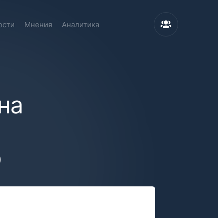
ости
Мнения
Аналитика
на
о