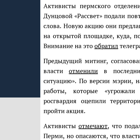
Активисты пермского отделения зарегистрированной партии Екатерины
Дунцовой «Рассвет» подали пов
слова. Новую акцию они предла
на открытой площадке, куда, п
Внимание на это
обратил
телегр
Предыдущий митинг, согласованный на 16 ноября на улице Белозерской,
власти
отменили
в последни
ситуацию». По версии мэрии, 
работы, которые «угрожали 
росгвардия оцепили территор
пройти акция.
Активисты
отмечают
, что под
Перми, но опасаются, что власт