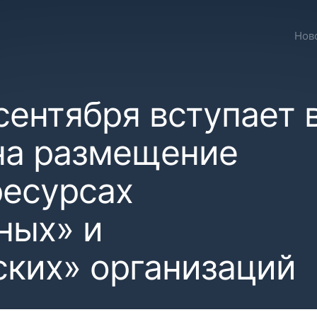
Нов
 сентября вступает 
 на размещение
ресурсах
ных» и
ских» организаций