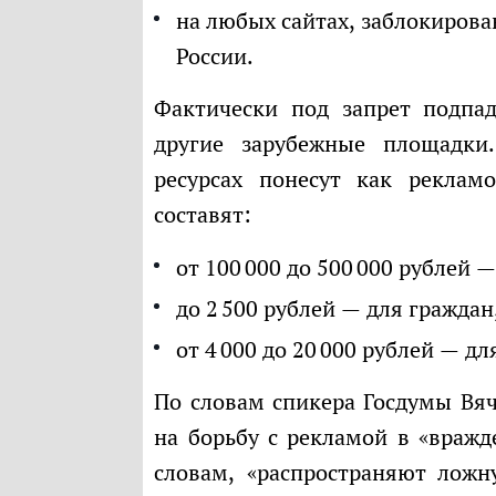
на любых сайтах, заблокиров
России.
Фактически под запрет подпадают Instagram*, Facebook**, X (Twitter) и
другие зарубежные площадки.
ресурсах понесут как реклам
составят:
от 100 000 до 500 000 рублей 
до 2 500 рублей — для граждан
от 4 000 до 20 000 рублей — д
По словам спикера Госдумы Вячеслава Володина, новая норма направлена
на борьбу с рекламой в «вражд
словам, «распространяют лож