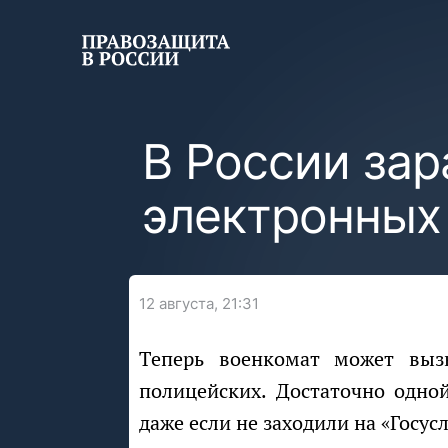
В России зар
электронных
12 августа, 21:31
Теперь военкомат может вызвать вас без звонков, писем и визитов
полицейских. Достаточно одно
даже если не заходили на «Госус