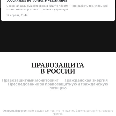
россиянам не убивать украинцев
Основная цель существования «Идите лесом» — это сделать так, чтобы как
можно меньше россиян стреляли в украинцев.
17 апреля, 11:44
Правозащитный мониторинг
Гражданская энергия
Преследование за правозащитную и гражданскую
позицию
Открытый ресурс:
сайт создан для тех, кто не молчит. Берите, цитируйте, говорите
громче.