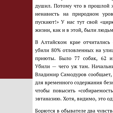
душил. Потому что в прошлой 
ненависть на природном уров
пускают!» У нас тут свой «ци
жизни, как и в этой, были людь
В Алтайском крае отчитались о достижениях: за первое полугодие там
убили 80% отловленных на улиц
приюты. Было 77 собак, 62 и
Убили — чего уж там. Начальн
Владимир Самодуров сообщает, 
для временного содержания безн
чтобы повысить «собираемость
эвтаназию. Хотя, видимо, это од
Борются в обывателе два чувства в этой ситуации. Одним животных жалко,