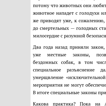
потому что животных они любят.
животное нападет с голодухи ил
же приводят уже, к сожалению,
до смертельных — голодных ста
милосердие с разумной безопас
Два года назад приняли закон, который дает право регионам принимать
уже местные законы, позв
бездомных собак, в том числ
специальное разъяснение д
умерщвление «исключительной
мероприятия не могут обеспечи
В итоге специальные законы при
Какова практика? Пока на Алтае усыпили 80% собак «гуманными