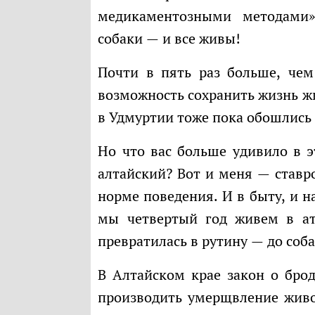
медикаментозными методами»
собаки — и все живы!
Почти в пять раз больше, чем на Алтае поймали, но почему-то нашли
возможность сохранить жизнь жи
в Удмуртии тоже пока обошлись
Но что вас больше удивило в этой ситуации — ставропольский опыт или
алтайский? Вот и меня — ставр
норме поведения. И в быту, и на
мы четвертый год живем в ат
превратилась в рутину — до соб
В Алтайском крае закон о бродячих собаках (назовем его так) позволяет
производить умерщвление живо