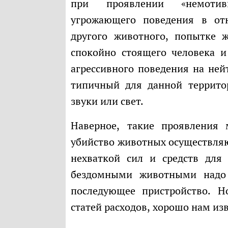
при проявлении «немотиви
угрожающего поведения в от
другого животного, попытке 
спокойно стоящего человека 
агрессивного поведения на не
типичный для данной территор
звуки или свет.
Наверное, такие проявления могут быть где угодно — но тотальное
убийство животных осуществляют
нехваткой сил и средств для
бездомными животными надо 
последующее пристройство. Н
статей расходов, хорошо нам из