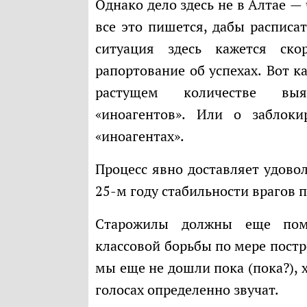
Однако дело здесь не в Алтае — чтобы местные товарищи не подумали, что
все это пишется, дабы расписа
ситуация здесь кажется ск
рапортование об успехах. Вот к
растущем количестве выяв
«иноагентов». Или о заблоки
«иноагентах».
Процесс явно доставляет удовольствие и не чувствуется сожаления, что на
25-м году стабильности врагов 
Старожилы должны еще помнить сталинский тезис об обострении
классовой борьбы по мере постр
мы еще не дошли пока (пока?), х
голосах определенно звучат.