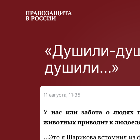
«Душили-душ
душили…»
11 августа, 11:35
У нас или забота о людях приводит к живодерству, или забота о
животных приводит к людоед
…Это я Шарикова вспомнил из фильма. Он там в «очистке» работал и котов