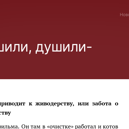
Нов
или, душили-
ству